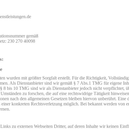
enstleistungen.de
ikationsnummer gemäß
etz: 230 270 40098
s:
e
ten wurden mit größter Sorgfalt erstellt. Für die Richtigkeit, Vollständi
en. Als Dienstanbieter sind wir gemäß § 7 Abs.1 TMG für eigene Inha
§ 8 bis 10 TMG sind wir als Dienstanbieter jedoch nicht verpflichtet, üb
mständen zu forschen, die auf eine rechtswidrige Tätigkeit hinweisen
nen nach den allgemeinen Gesetzen bleiben hiervon unberührt. Eine di
s einer konkreten Rechtsverletzung möglich. Bei bekannt werden von 
ernen.
Links zu externen Webseiten Dritter, auf deren Inhalte wir keinen Ein