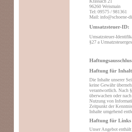
Krassach 21
96260 Weismain
Tel: 09575 / 981361
Mail: info@schoene-di
Umsatzsteuer-ID:
Umsatzsteuer-Identif
§27 a Umsatzsteuerges
Haftungsausschlus
Haftung für Inhalt
Die Inhalte unserer Sei
keine Gewähr übernehm
verantwortlich. Nach §
überwachen oder nach U
Nutzung von Informatio
Zeitpunkt der Kenntni
Inhalte umgehend entf
Haftung für Links
Unser Angebot enthält 