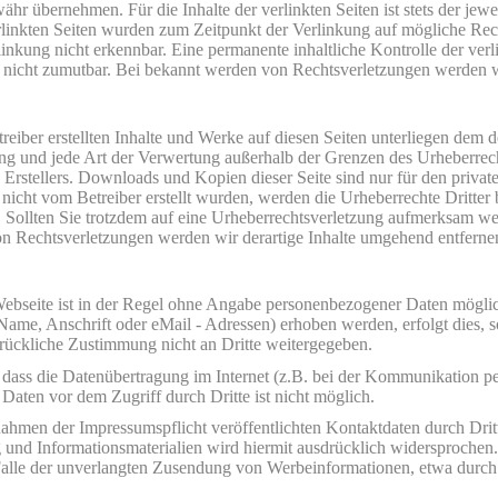
hr übernehmen. Für die Inhalte der verlinkten Seiten ist stets der jewe
rlinkten Seiten wurden zum Zeitpunkt der Verlinkung auf mögliche Rec
inkung nicht erkennbar. Eine permanente inhaltliche Kontrolle der verl
g nicht zumutbar. Bei bekannt werden von Rechtsverletzungen werden w
reiber erstellten Inhalte und
Werke auf diesen Seiten unterliegen dem d
ung und jede Art der Verwertung außerhalb der Grenzen des Urheberrec
 Erstellers. Downloads und Kopien dieser Seite sind nur für den privat
e nicht vom Betreiber erstellt wurden, werden die Urheberrechte Dritter 
 Sollten Sie trotzdem auf eine Urheberrechtsverletzung aufmerksam we
n Rechtsverletzungen werden wir derartige Inhalte umgehend entferne
ebseite ist in der Regel ohne Angabe personenbezogener Daten möglic
Name, Anschrift oder eMail - Adressen) erhoben werden, erfolgt dies, so
rückliche Zustimmung nicht an Dritte weitergegeben.
 dass die Datenübertragung im Internet (z.B. bei der Kommunikation p
 Daten vor dem Zugriff durch Dritte ist nicht möglich.
hmen der Impressumspflicht veröffentlichten Kontaktdaten durch Drit
und Informationsmaterialien wird hiermit ausdrücklich widersprochen. 
alle der unverlangten Zusendung von Werbeinformationen, etwa durc